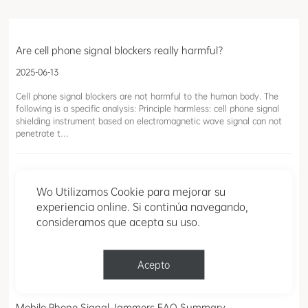
Are cell phone signal blockers really harmful?
2025-06-13
Cell phone signal blockers are not harmful to the human body. The
following is a specific analysis: Principle harmless: cell phone signal
shielding instrument based on electromagnetic wave signal can not
penetrate t…
cell phone signal scanner FAQ Summary
Wo Utilizamos Cookie para mejorar su
2025-06-04
experiencia online. Si continúa navegando,
consideramos que acepta su uso.
A cell phone signal scanner is a device used to detect, analyze, and
locate signals from mobile phones and other wireless devices. These
scanners are often used for security purposes, network management,
or troubleshoo…
Acepto
Mobile Phone Signal Jammers FAQ Summary