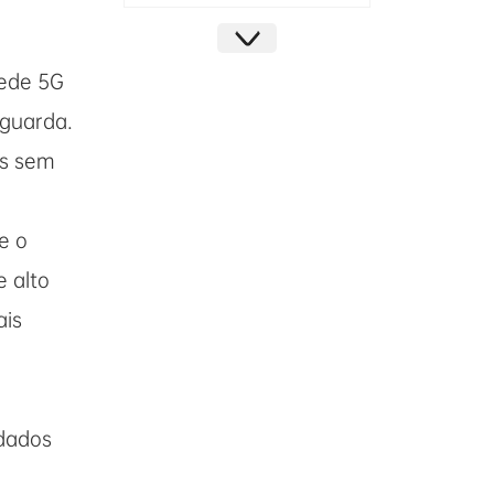
rede 5G
 guarda.
es sem
e o
e alto
ais
Portable high power remote control bomb jammer Radio-Controlled Improvised Explosive Device(RCIED) jammer
 dados