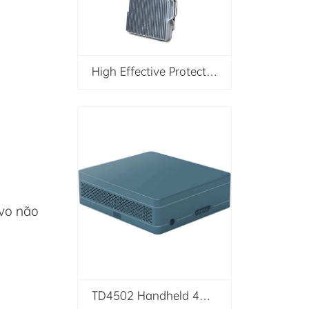
High Effective Protection GPS WIFI RC Drone UAV Jamming System
ivo não
a
TD4502 Handheld 4G 5G Mobile IMSI Signal Detection Analysis for Positioning and Code Scanning