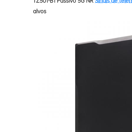
TZ501-B1 Passivo 5G NR
Sinais de tele
alvos