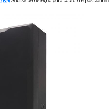
móvel
Análise de deteção para captura e posiciona