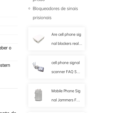
Fixed 25W 500m Shielding Waterproof Drone Jammer 2500MHz
Bloqueadores de sinais
prisionais
Are cell phone sig
nal blockers really
eber o
harmful?
cell phone signal
stern
scanner FAQ Sum
mary
2G 3G 4G 5G Cell Phone Signal Jammer High Power Signal Synchronic
Mobile Phone Sig
nal Jammers FAQ
Summary