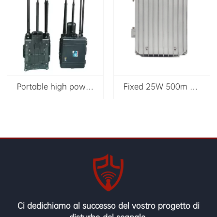
Portable high power remote control bomb jammer Radio-Controlled Improvised Explosive Device(RCIED) jammer
Fixed 25W 500m Shielding Waterproof Drone Jammer 2500MHz
Ci dedichiamo al successo del vostro progetto di