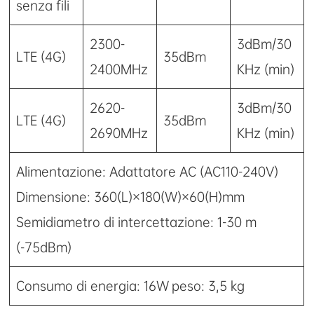
senza fili
2300-
3dBm/30
LTE (4G)
35dBm
2400MHz
KHz (min)
2620-
3dBm/30
LTE (4G)
35dBm
2690MHz
KHz (min)
Alimentazione: Adattatore AC (AC110-240V)
Dimensione: 360(L)×180(W)×60(H)mm
Semidiametro di intercettazione: 1-30 m
(-75dBm)
Consumo di energia: 16W peso: 3,5 kg