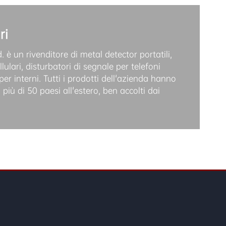
ri
. è un rivenditore di metal detector portatili,
lulari, disturbatori di segnale per telefoni
er interni. Tutti i prodotti dell'azienda hanno
più di 50 paesi all'estero, ben accolti dai