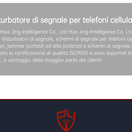
turbatore di segnale per telefoni cellula
 Hua Jing Intelligence Co., Ltd Hua Jing Intelligence Co. Ltd
, disturbatori di segnale, schermi di segnale per telefoni cel
lari, jammer portatili ad alta potenza e schermi di segnale p
ato la certificazione di qualità ISO9001 e sono esportati in 
ti, a vantaggio della maggior parte dei clienti!