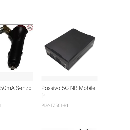
 150mA Senza
Passivo 5G NR Mobile
P
1
PDY-TZ501-B1