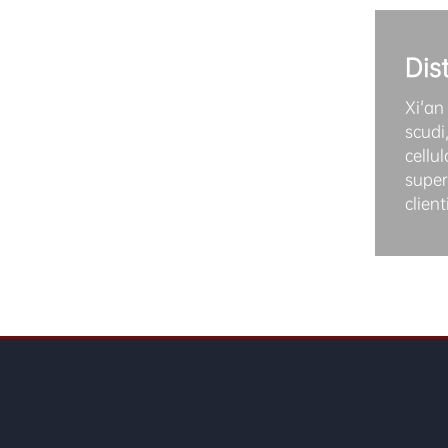
Dis
Xi'an
scudi
cellu
super
clien