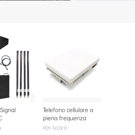
Signal
Telefono cellulare a
C
piena frequenza
4
PDY-502K10