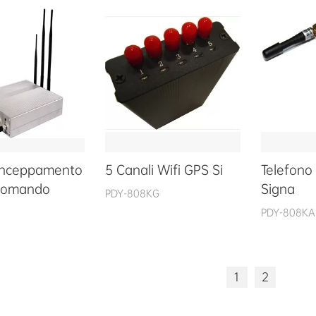
Inceppamento
5 Canali Wifi GPS Si
Telefono 
ecomando
Signa
PDY-808KG
PDY-808KA
1
2