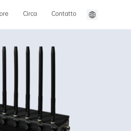
ore
Circa
Contatto