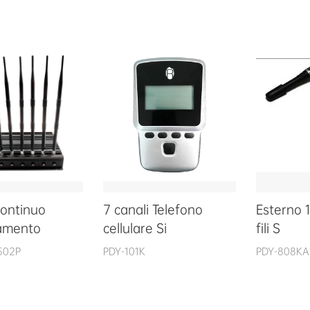
continuo
7 canali Telefono
Esterno
amento
cellulare Si
fili S
-502P
PDY-101K
PDY-808KA