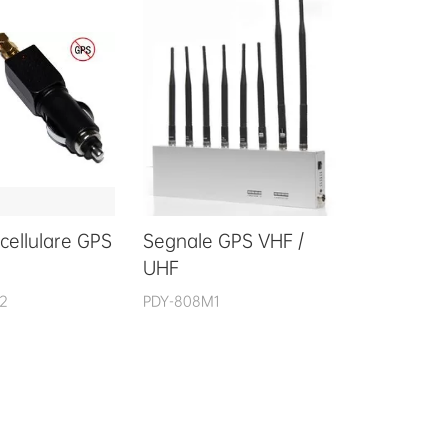
cellulare GPS
Segnale GPS VHF /
UHF
2
PDY-808M1