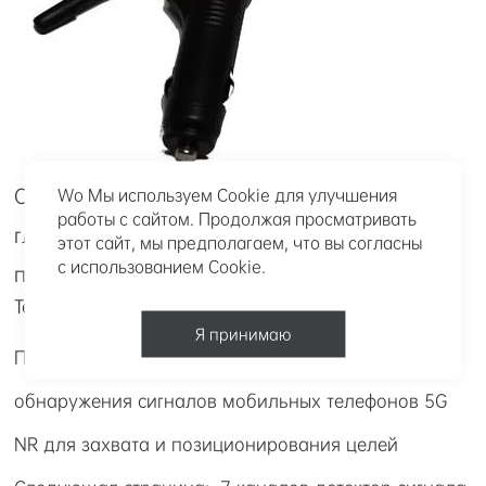
Открытый 150 мА беспроводной сигнал
Wo Мы используем Cookie для улучшения
работы с сайтом. Продолжая просматривать
глушилки автомобиля GPS слежения с
этот сайт, мы предполагаем, что вы согласны
с использованием Cookie.
переключателем
Теги:
Я принимаю
Предыдущая страница：
Пассивный анализ
обнаружения сигналов мобильных телефонов 5G
NR для захвата и позиционирования целей