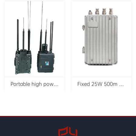
Portable high power remote control bomb jammer Radio-Controlled Improvised Explosive Device(RCIED) jammer
Fixed 25W 500m Shielding Waterproof Drone Jammer 2500MHz