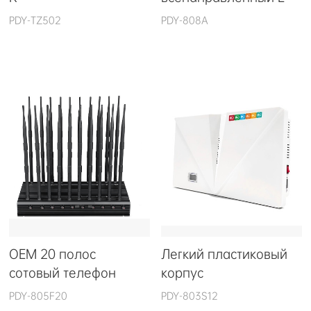
PDY-TZ502
PDY-808A
OEM 20 полос
Легкий пластиковый
сотовый телефон
корпус
PDY-805F20
PDY-803S12