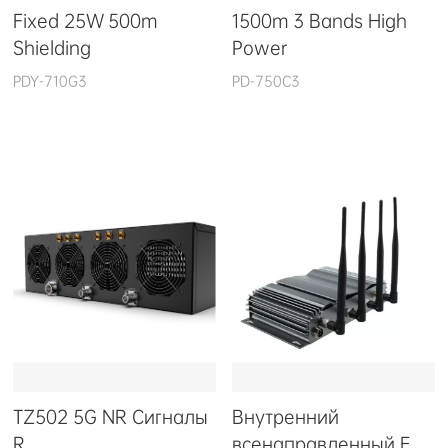
Fixed 25W 500m
1500m 3 Bands High
Shielding
Power
PDY-710G3
PD-750C3
TZ502 5G NR Сигналы
Внутренний
R
всенаправленный E