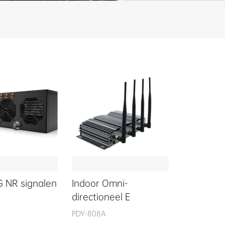
 NR signalen
Indoor Omni-
directioneel E
PDY-808A