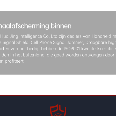
naalafscherming binnen
 Hua Jing Intelligence Co, Ltd zijn dealers van Handheld me
 Signal Shield, Cell Phone Signal Jammer, Draagbare high
cten van het bedrijf hebben de ISO9001 kwaliteitscertifi
nden in het buitenland, die goed worden ontvangen door
en profiteert!