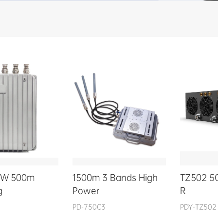
5W 500m
1500m 3 Bands High
TZ502 5G
g
Power
R
3
PD-750C3
PDY-TZ502