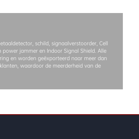
taaldetector, schild, signaalverstoorder, Cell
 power jammer en Indoor Signal Shield. Alle
cering en worden geëxporteerd naar meer dan
 klanten, waardoor de meerderheid van de