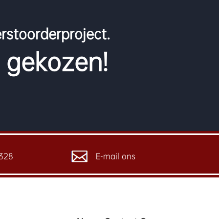
rstoorderproject.
t gekozen!
328
E-mail ons