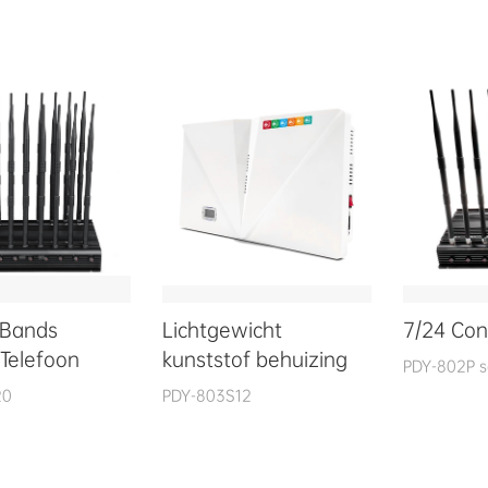
 Bands
Lichtgewicht
7/24 Cont
 Telefoon
kunststof behuizing
PDY-802P s
20
PDY-803S12