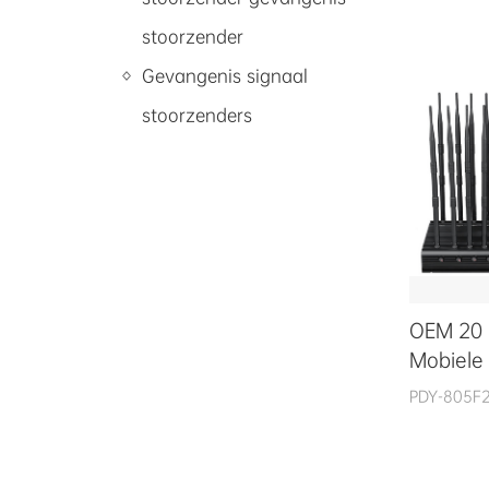
stoorzender
Gevangenis signaal
stoorzenders
OEM 20
Mobiele
PDY-805F