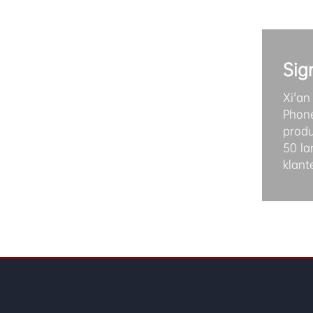
Sig
Xi'an
Phone
produ
50 la
klant