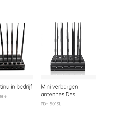
inu in bedrijf
Mini verborgen
antennes Des
erie
PDY-801SL