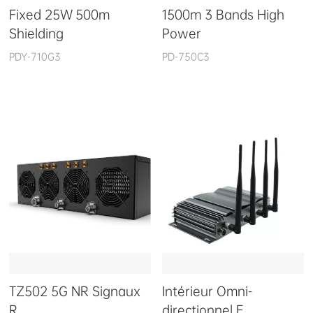
Fixed 25W 500m
1500m 3 Bands High
Shielding
Power
PDY-710G3
PD-750C3
TZ502 5G NR Signaux
Intérieur Omni-
R
directionnel E