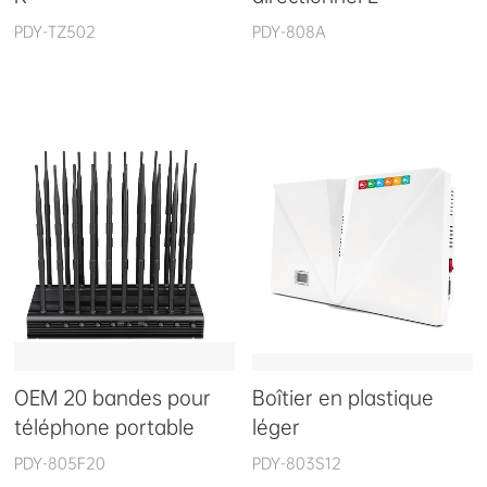
PDY-TZ502
PDY-808A
OEM 20 bandes pour
Boîtier en plastique
téléphone portable
léger
PDY-805F20
PDY-803S12